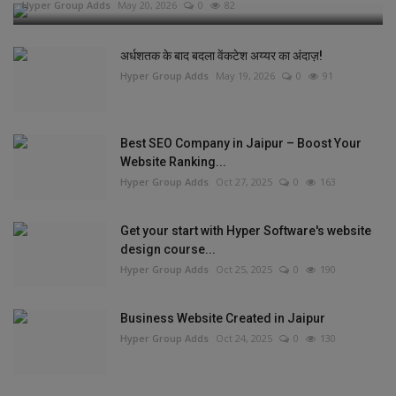
Hyper Group Adds
May 20, 2026
0
82
अर्धशतक के बाद बदला वेंकटेश अय्यर का अंदाज़!
Hyper Group Adds
May 19, 2026
0
91
Best SEO Company in Jaipur – Boost Your
Website Ranking...
Hyper Group Adds
Oct 27, 2025
0
163
Get your start with Hyper Software's website
design course...
Hyper Group Adds
Oct 25, 2025
0
190
Business Website Created in Jaipur
Hyper Group Adds
Oct 24, 2025
0
130