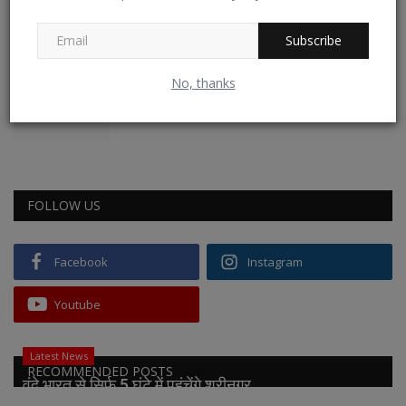
Certification Transformed...
ISO Certification
Oct 14, 2025
0
14
Subscribe
No, thanks
निर्जला एकादशी 2025 – व्रत, महत्व और पूजन विधि
Hyper Group Adds
Jun 6, 2025
0
13
FOLLOW US
Facebook
Instagram
Youtube
Latest News
RECOMMENDED POSTS
वंदे भारत से सिर्फ 5 घंटे में पहुंचेंगे श्रीनगर